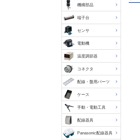
機構部品
端子台
センサ
電動機
温度調節器
コネクタ
配線・盤用パーツ
ケース
手動・電動工具
配線器具
Panasonic配線器具