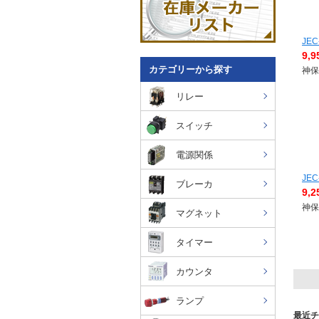
JEC
9,
カテゴリーから探す
神保
リレー
スイッチ
電源関係
JEC
ブレーカ
9,
神保
マグネット
タイマー
カウンタ
ランプ
最近チ