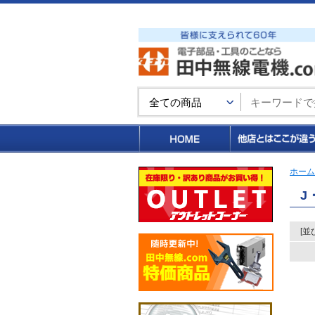
買い物カゴ
ホーム
J
[並