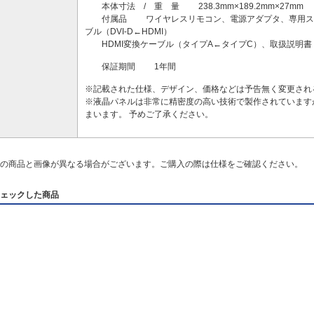
本体寸法 / 重 量 238.3mm×189.2mm×27mm
付属品 ワイヤレスリモコン、電源アダプタ、専用スタンド
ブル（DVI-D←HDMI）
HDMI変換ケーブル（タイプA←タイプC）、取扱説明書
保証期間 1年間
※記載された仕様、デザイン、価格などは予告無く変更され
※液晶パネルは非常に精密度の高い技術で製作されています
まいます。 予めご了承ください。
の商品と画像が異なる場合がございます。ご購入の際は仕様をご確認ください。
ェックした商品