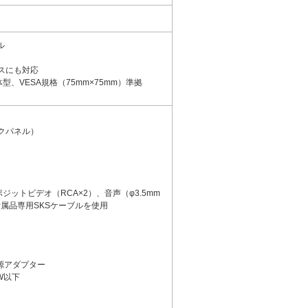
ル
ースにも対応
VESA規格（75mm×75mm）準拠
クパネル）
ジットビデオ（RCA×2）、音声（φ3.5mm
属品専用SKSケーブルを使用
電源アダプター
W以下