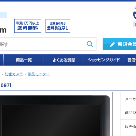
防犯カメラ
液晶モニター
＞
＞
097i
メーカ
商品ID
販売価