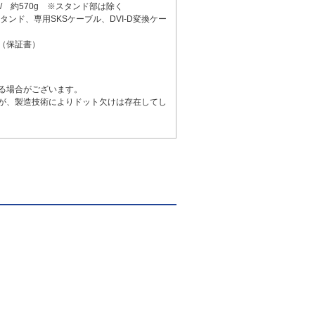
 / 約570g ※スタンド部は除く
、専用SKSケーブル、DVI-D変換ケー
（保証書）
る場合がございます。
が、製造技術によりドット欠けは存在してし