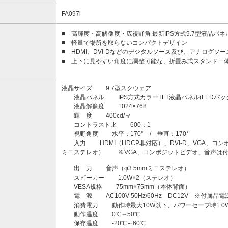
FA097i
■ 高輝度・高解像度・広視野角 最新IPS方式9.7型液晶パネ
■ 軽量で場所を取らないコンパクトデザイン
■ HDMI、DVI-Dなどのデジタルソース及び、アナログソ
■ 上下に見やすい角度に調整可能な、折畳み式スタンド一体型、
液晶サイズ 9.7型スクウェア
液晶パネル IPS方式カラーTFT液晶パネル(LEDバッ
液晶解像度 1024×768
輝 度 400cd/㎡
コントラスト比 600：1
視野角度 水平：170° / 垂直：170°
入力 HDMI（HDCP非対応）、DVI-D、VGA、コンポ
ミニステレオ） ※VGA、コンポジットビデオ、音声は付
出 力 音声（φ3.5mmミニステレオ）
スピーカー 1.0W×2（ステレオ）
VESA規格 75mm×75mm（本体背面）
電 源 AC100V 50Hz/60Hz DC12V ※付属品
消費電力 動作時最大10W以下、パワーセーブ時1.0
動作温度 0℃～50℃
保存温度 -20℃～60℃