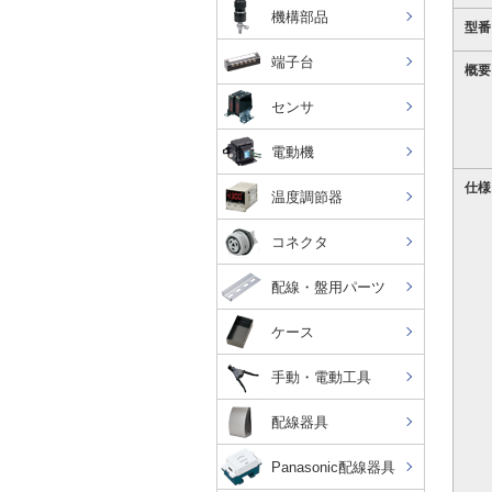
機構部品
型番
端子台
概要
センサ
電動機
仕様
温度調節器
コネクタ
配線・盤用パーツ
ケース
手動・電動工具
配線器具
Panasonic配線器具