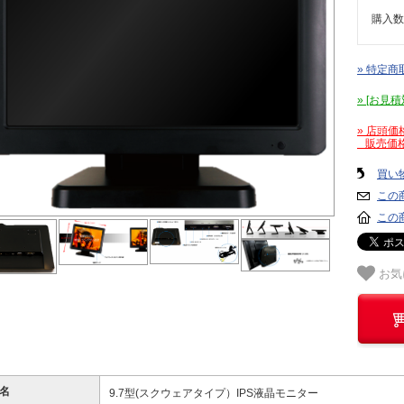
購入数
» 特定商
» [お
» 店頭
販売価格
買い
この
この
お気
名
9.7型(スクウェアタイプ）IPS液晶モニター