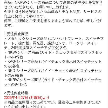
商品、NKRW-シリーズ商品について新規の受注停止を実施さ
せていただきたく、お願い申し上げます。
今後も引き続き安定した商品供給と更なる品質、サービスの
向上に努力して参ります。
何卒、ご理解とご支援を賜りますよう重ねてお願い申し上げ
ます。
1.受注停止商品
・メタリックシリーズ商品 (コンセントプレート、スイッチプ
レート、操作板、調光器、感熱センサ、ロータリースイッ
チ、24時間換気スイッチアダプタ)各色
・NKW-シリーズ商品 (ガイド・チェック表示付スイッチセッ
トのみ)各色
・KAG-シリーズ商品 (ガイドチェック表示付スイッチセット
のみ)各色
・NKD-シリーズ商品 (ガイド・チェック表示付スイッチセッ
トのみ)各色
・NKRW-シリーズ商品 (ガイド・チェック表示付スイッチセ
ットのみ)各色
2.受注停止時期
2026年4月27日 (月曜日)より
※商品は在庫限りの出荷ですが、受注停止を実施させて頂き
たくお願い申し上げます。