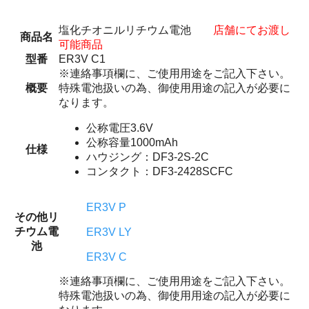
塩化チオニルリチウム電池
店舗にてお渡し
商品名
可能商品
型番
ER3V C1
※連絡事項欄に、ご使用用途をご記入下さい。
概要
特殊電池扱いの為、御使用用途の記入が必要に
なります。
公称電圧3.6V
公称容量1000mAh
仕様
ハウジング：DF3-2S-2C
コンタクト：DF3-2428SCFC
ER3V P
その他リ
チウム電
ER3V LY
池
ER3V C
※連絡事項欄に、ご使用用途をご記入下さい。
特殊電池扱いの為、御使用用途の記入が必要に