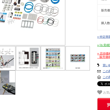
販売価
購入数
» 特定商
» [お
» 店頭
販売価格
買い
この
この
お気