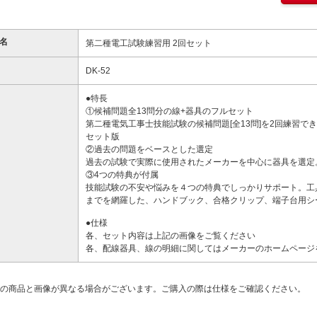
名
第二種電工試験練習用 2回セット
DK-52
●特長
①候補問題全13問分の線+器具のフルセット
第二種電気工事士技能試験の候補問題[全13問]を2回練習
セット版
②過去の問題をベースとした選定
過去の試験で実際に使用されたメーカーを中心に器具を選定
③4つの特典が付属
技能試験の不安や悩みを４つの特典でしっかりサポート。工
までを網羅した、ハンドブック、合格クリップ、端子台用シ
●仕様
各、セット内容は上記の画像をご覧ください
各、配線器具、線の明細に関してはメーカーのホームページ
の商品と画像が異なる場合がございます。ご購入の際は仕様をご確認ください。