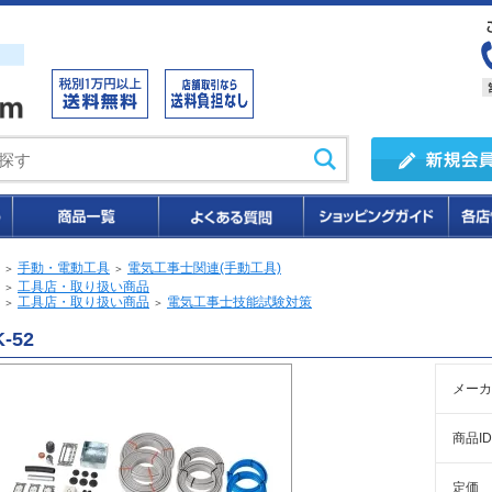
手動・電動工具
電気工事士関連(手動工具)
＞
＞
工具店・取り扱い商品
＞
工具店・取り扱い商品
電気工事士技能試験対策
＞
＞
-52
メーカ
商品ID
定価