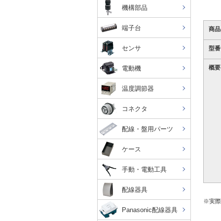
機構部品
端子台
商品
センサ
型番
概要
電動機
温度調節器
コネクタ
配線・盤用パーツ
ケース
手動・電動工具
配線器具
※実際
Panasonic配線器具