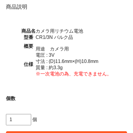
商品説明
商品名
カメラ用リチウム電池
型番
CR1/3N バルク品
概要
用途 カメラ用
電圧 : 3V
寸法 : (D)11.6mm×(H)10.8mm
仕様
質量 : 約3.3g
※一次電池の為、充電できません。
個数
個