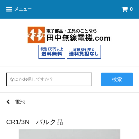
0
メニュー
検索
電池
CR1/3N バルク品