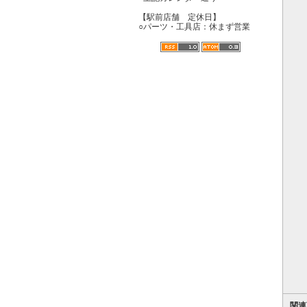
【駅前店舗 定休日】
○パーツ・工具店：休まず営業
関連