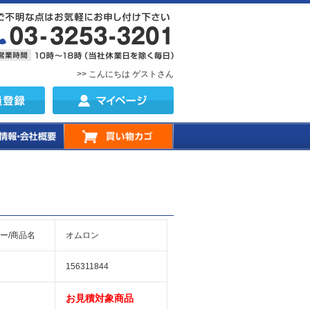
>> こんにちは ゲストさん
ー/商品名
オムロン
156311844
お見積対象商品