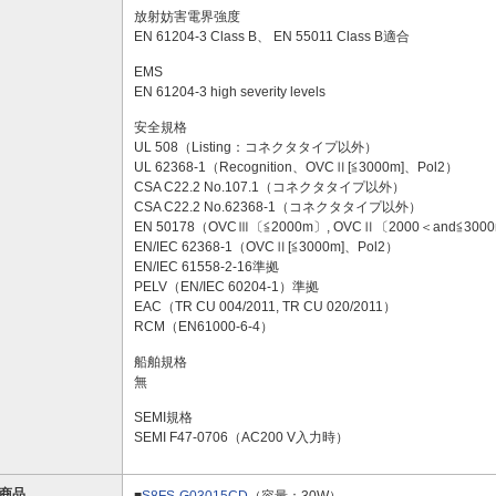
放射妨害電界強度
EN 61204-3 Class B、 EN 55011 Class B適合
EMS
EN 61204-3 high severity levels
安全規格
UL 508（Listing：コネクタタイプ以外）
UL 62368-1（Recognition、OVCⅡ[≦3000m]、Pol2）
CSA C22.2 No.107.1（コネクタタイプ以外）
CSA C22.2 No.62368-1（コネクタタイプ以外）
EN 50178（OVCⅢ〔≦2000m〕, OVCⅡ〔2000＜and≦3000
EN/IEC 62368-1（OVCⅡ[≦3000m]、Pol2）
EN/IEC 61558-2-16準拠
PELV（EN/IEC 60204-1）準拠
EAC（TR CU 004/2011, TR CU 020/2011）
RCM（EN61000-6-4）
船舶規格
無
SEMI規格
SEMI F47-0706（AC200 V入力時）
商品