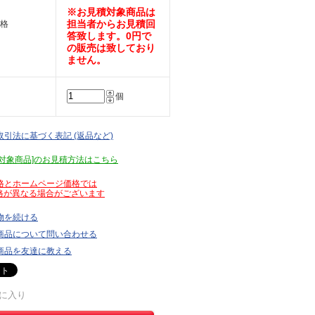
※お見積対象商品は
担当者からお見積回
格
答致します。0円で
の販売は致しており
ません。
個
取引法に基づく表記 (返品など)
見積対象商品]のお見積方法はこちら
価格とホームページ価格では
が異なる場合がございます
物を続ける
商品について問い合わせる
商品を友達に教える
に入り