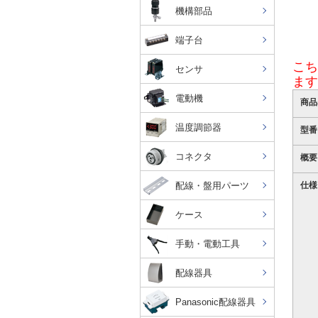
機構部品
端子台
こち
センサ
ます
電動機
商品
温度調節器
型番
コネクタ
概要
配線・盤用パーツ
仕様
ケース
手動・電動工具
配線器具
Panasonic配線器具