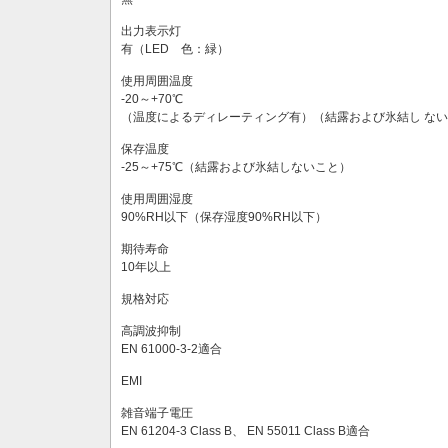
出力表示灯
有（LED 色：緑）
使用周囲温度
-20～+70℃
（温度によるディレーティング有）（結露および氷結し な
保存温度
-25～+75℃（結露および氷結しないこと）
使用周囲湿度
90%RH以下（保存湿度90%RH以下）
期待寿命
10年以上
規格対応
高調波抑制
EN 61000-3-2適合
EMI
雑音端子電圧
EN 61204-3 Class B、 EN 55011 Class B適合