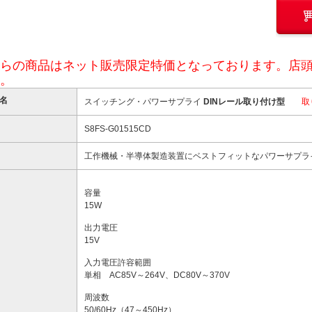
らの商品はネット販売限定特価となっております。店
。
名
スイッチング・パワーサプライ
DINレール取り付け型
取
S8FS-G01515CD
工作機械・半導体製造装置にベストフィットなパワーサプラ
容量
15W
出力電圧
15V
入力電圧許容範囲
単相 AC85V～264V、DC80V～370V
周波数
50/60Hz（47～450Hz）