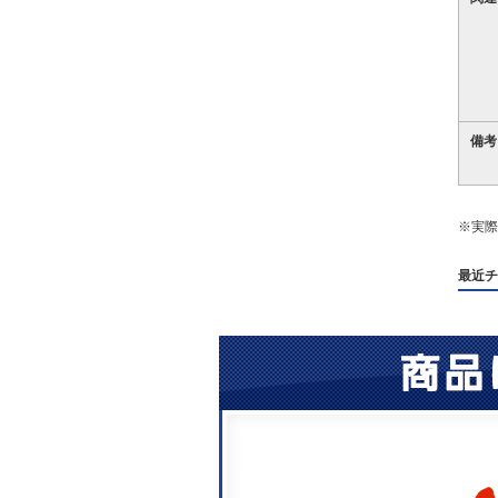
備考
※実際
最近チ