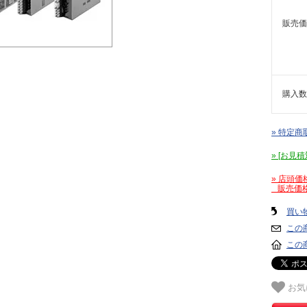
販売価
購入数
» 特定商
» [お
» 店頭
販売価格
買い
この
この
お気