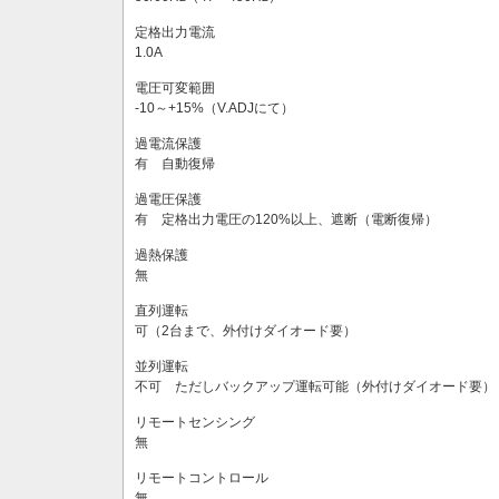
定格出力電流
1.0A
電圧可変範囲
-10～+15%（V.ADJにて）
過電流保護
有 自動復帰
過電圧保護
有 定格出力電圧の120%以上、遮断（電断復帰）
過熱保護
無
直列運転
可（2台まで、外付けダイオード要）
並列運転
不可 ただしバックアップ運転可能（外付けダイオード要）
リモートセンシング
無
リモートコントロール
無