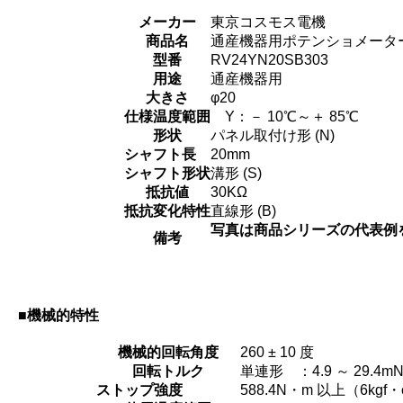
メーカー
東京コスモス電機
商品名
通産機器用ポテンショメータ
型番
RV24YN20SB303
用途
通産機器用
大きさ
φ20
仕様温度範囲
Y：－ 10℃～＋ 85℃
形状
パネル取付け形 (N)
シャフト長
20mm
シャフト形状
溝形 (S)
抵抗値
30KΩ
抵抗変化特性
直線形 (B)
写真は商品シリーズの代表例
備考
■機械的特性
機械的回転角度
260 ± 10 度
回転トルク
単連形 ：4.9 ～ 29.4mN
ストップ強度
588.4N・m 以上（6kg