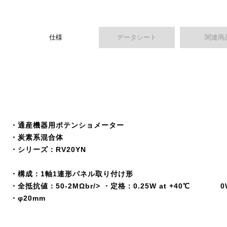
仕様
データシート
関連商
・通産機器用ポテンショメーター
・炭素系混合体
・シリーズ：RV20YN
・構成：1軸1連形パネル取り付け形
・全抵抗値：50-2MΩbr/> ・定格：0.25W at +40℃ 0W 
・φ20mm