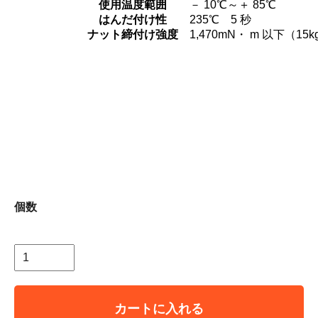
使用温度範囲
－ 10℃～＋ 85℃
はんだ付け性
235℃ 5 秒
ナット締付け強度
1,470mN・ m 以下（15
個数
カートに入れる