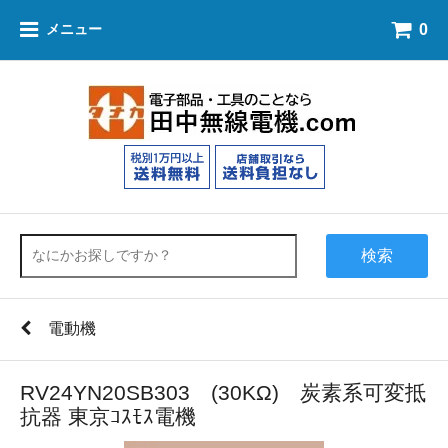
0
メニュー
検索
電動機
RV24YN20SB303 (30KΩ) 炭素系可変抵
抗器 東京ｺｽﾓｽ電機