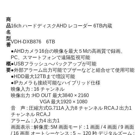
商
品
16ch ハードディスクAHD レコーダー 6TB内蔵
名
型
VDH-DXB876 6TB
番
●AHDカメラ16台の映像を最大５Mの高画質で録画、
PC、スマートフォンで遠隔監視可能
概
●USBフラッシュへバックアップが可能
要
●外部アラーム出力可能でブザーなどと組合せて使用可能
●HDD最大12TBまで増設可能
●IPカメラも接続可能なハイブリッド仕様
映像入力 : 16 チャンネル
映像出力 :HD OUT 最大3840 × 2160
VGA 最大1920 × 1080
音 声 : 圧縮方式G.711A 入力8 チャンネル RCA.J 出力1
チャンネル RCA.J
アラーム : 入力4 出力1
画面表示 : 解像度: 5M 画面モード : 1 画面 / 4 画面 / 9 画面
/ 16 画面 オートシーケンス : 5 ～ 120 秒 デジタルズーム :