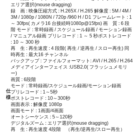
エリア選択(mouse dragging)
録 画 : 映像圧縮方式 : H.265X / H.265 解像度 : 5M / 4M /
3M / 1080p / 1080N / 720p /960 H / D1 フレームレート : 1
～ 30fps( カメラ16 台接続時1080p@15fps) 画 質 : 6 段
階 モード : 常時録画 / スケジュール録画 / モーション録画
/ マニュアル録画 プリレコード : 1 ～ 5 秒ポストレコード
: 10 ～ 300 秒
再 生 : 再生速度 : 4 段階( 再生 / 逆再生 / スロー再生) 同
時再生 : 最大16 チャンネル
バックアップ : ファイルフォーマット: AVI / H.265 / H.264
メディアインターフェイス :USB2.0( フラッシュメモリ
ー)
画質 : 6段階
モード : 常時録画/スケジュール録画/モーション録画
仕
プリレコード : 1～5秒
様
ポストレコード : 10～300秒
画面表示 : 解像度 1080p
画面モード : 1画面/4画面
オートシーケンス : 5～120秒
デジタルズーム : エリア選択(mouse dragging)
再 生 : 再生速度 4段階 （再生/逆再生/スロー再生）