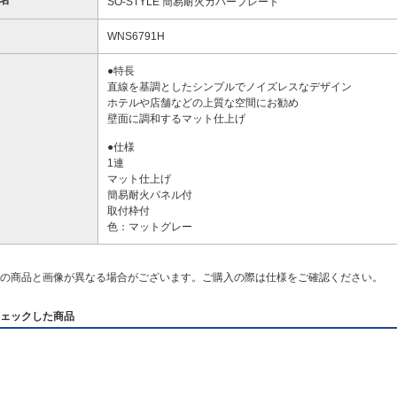
名
SO-STYLE 簡易耐火カバープレート
WNS6791H
●特長
直線を基調としたシンプルでノイズレスなデザイン
ホテルや店舗などの上質な空間にお勧め
壁面に調和するマット仕上げ
●仕様
1連
マット仕上げ
簡易耐火パネル付
取付枠付
色：マットグレー
の商品と画像が異なる場合がございます。ご購入の際は仕様をご確認ください。
ェックした商品