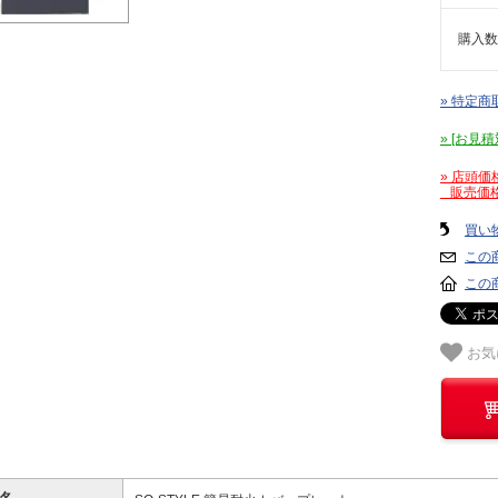
購入数
» 特定商
» [お
» 店頭
販売価格
買い
この
この
お気