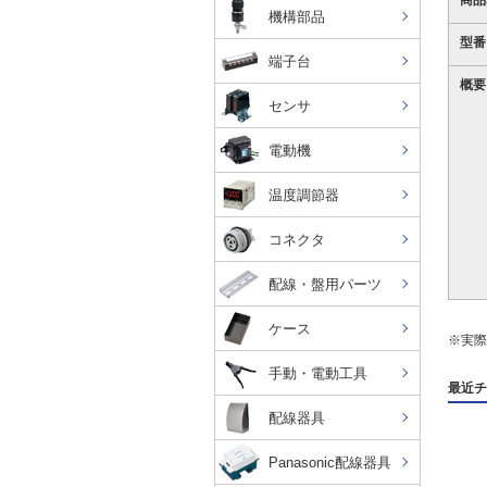
商品
機構部品
型番
端子台
概要
センサ
電動機
温度調節器
コネクタ
配線・盤用パーツ
ケース
※実際
手動・電動工具
最近チ
配線器具
Panasonic配線器具