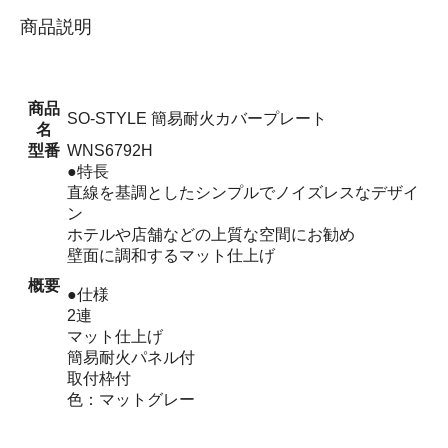
商品説明
商品
SO-STYLE 簡易耐火カバープレート
名
型番
WNS6792H
●特長
直線を基調としたシンプルでノイズレスなデザイ
ン
ホテルや店舗などの上質な空間にお勧め
壁面に調和するマット仕上げ
概要
●仕様
2連
マット仕上げ
簡易耐火パネル付
取付枠付
色：マットグレー