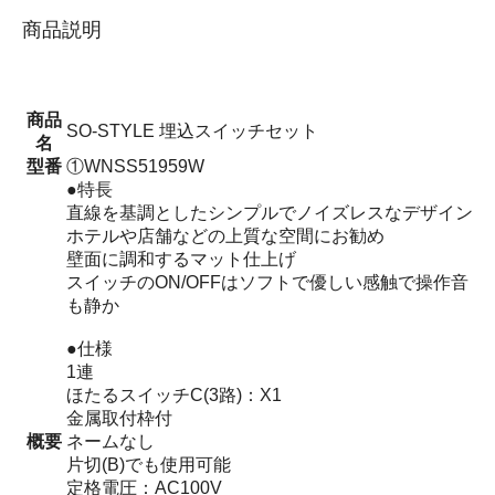
商品説明
商品
SO-STYLE 埋込スイッチセット
名
型番
①WNSS51959W
●特長
直線を基調としたシンプルでノイズレスなデザイン
ホテルや店舗などの上質な空間にお勧め
壁面に調和するマット仕上げ
スイッチのON/OFFはソフトで優しい感触で操作音
も静か
●仕様
1連
ほたるスイッチC(3路)：X1
金属取付枠付
概要
ネームなし
片切(B)でも使用可能
定格電圧：AC100V