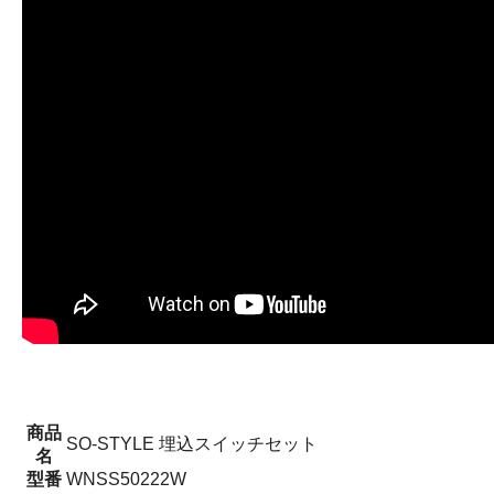
商品
SO-STYLE 埋込スイッチセット
名
型番
WNSS50222W