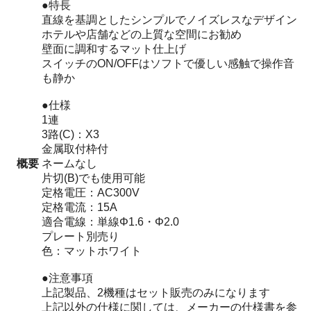
●特長
直線を基調としたシンプルでノイズレスなデザイン
ホテルや店舗などの上質な空間にお勧め
壁面に調和するマット仕上げ
スイッチのON/OFFはソフトで優しい感触で操作音
も静か
●仕様
1連
3路(C)：X3
金属取付枠付
概要
ネームなし
片切(B)でも使用可能
定格電圧：AC300V
定格電流：15A
適合電線：単線Φ1.6・Φ2.0
プレート別売り
色：マットホワイト
●注意事項
上記製品、2機種はセット販売のみになります
上記以外の仕様に関しては、メーカーの仕様書を参