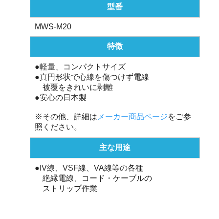
型番
MWS-M20
特徴
●軽量、コンパクトサイズ
●真円形状で心線を傷つけず電線
被覆をきれいに剥離
●安心の日本製
※その他、詳細は
メーカー商品ページ
をご参
照ください。
主な用途
●IV線、VSF線、VA線等の各種
絶縁電線、コード・ケーブルの
ストリップ作業