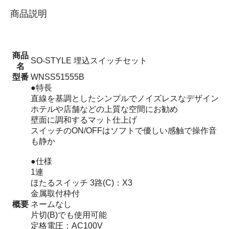
商品説明
商品
SO-STYLE 埋込スイッチセット
名
型番
WNSS51555B
●特長
直線を基調としたシンプルでノイズレスなデザイン
ホテルや店舗などの上質な空間にお勧め
壁面に調和するマット仕上げ
スイッチのON/OFFはソフトで優しい感触で操作音
も静か
●仕様
1連
ほたるスイッチ 3路(C)：X3
金属取付枠付
概要
ネームなし
片切(B)でも使用可能
定格電圧：AC100V