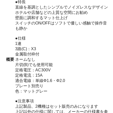
●特長
直線を基調としたシンプルでノイズレスなデザイン
ホテルや店舗などの上質な空間にお勧め
壁面に調和するマット仕上げ
スイッチのON/OFFはソフトで優しい感触で操作音
も静か
●仕様
1連
3路(C)：X3
金属取付枠付
概要
ネームなし
片切(B)でも使用可能
定格電圧：AC300V
定格電流：15A
適合電線：単線Φ1.6・Φ2.0
プレート別売り
色：マットグレー
●注意事項
上記製品、2機種はセット販売のみになります
上記以外の仕様に関しては、メーカーの仕様書を参