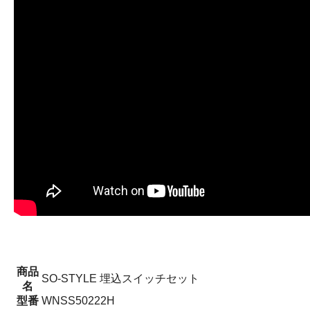
商品
SO-STYLE 埋込スイッチセット
名
型番
WNSS50222H