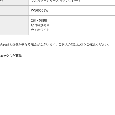
名
フルカラーシリーズ モダンプレート
WN6005SW
2連・5個用
取付枠別売り
色：ホワイト
の商品と画像が異なる場合がございます。ご購入の際は仕様をご確認ください。
ェックした商品