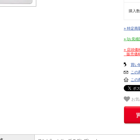
購入数
» 特定商
» [お
» 店頭
販売価格
買い
この
この
お気