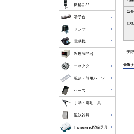
商品
機構部品
型番
端子台
仕様
センサ
電動機
※実際
温度調節器
最近チ
コネクタ
配線・盤用パーツ
ケース
手動・電動工具
配線器具
Panasonic配線器具