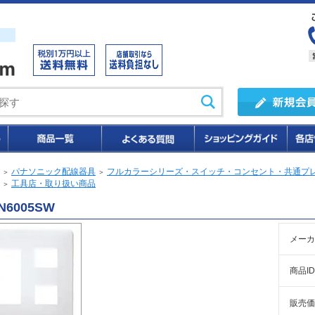
パナソニック配線器具
フルカラーシリーズ・スイッチ・コンセント・共通プ
＞
＞
工具店・取り扱い商品
＞
N6005SW
メーカ
商品ID
販売価