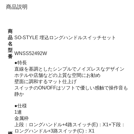
商品説明
商
品
SO-STYLE 埋込ロングハンドルスイッチセット
名
型
WNSS52492W
番
●特長
直線を基調としたシンプルでノイズレスなデザイン
ホテルや店舗などの上質な空間にお勧め
壁面に調和するマット仕上げ
スイッチのON/OFFはソフトで優しい感触で操作音も
静か
●仕様
1連
金属枠
上段：ロングハンドル+4路スイッチ(E)：X1+下段：
ロングハンドル+3路スイッチ(C)：X1
概