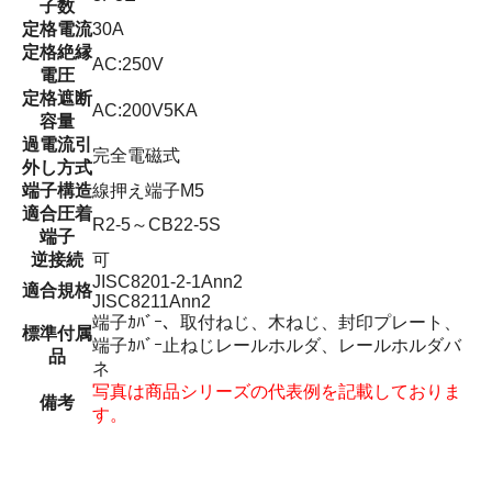
子数
定格電流
30A
定格絶縁
AC:250V
電圧
定格遮断
AC:200V5KA
容量
過電流引
完全電磁式
外し方式
端子構造
線押え端子M5
適合圧着
R2-5～CB22-5S
端子
逆接続
可
JISC8201-2-1Ann2
適合規格
JISC8211Ann2
端子ｶﾊﾞｰ、取付ねじ、木ねじ、封印プレート、
標準付属
端子ｶﾊﾞｰ止ねじレールホルダ、レールホルダバ
品
ネ
写真は商品シリーズの代表例を記載しておりま
備考
す。