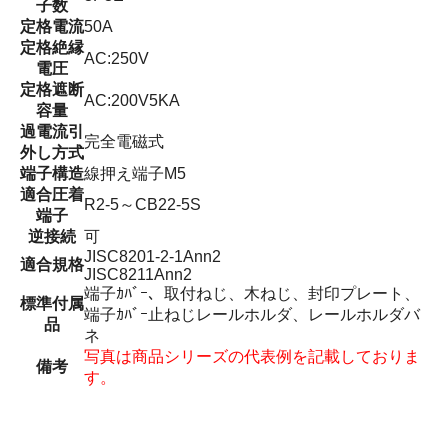
子数
定格電流
50A
定格絶縁
AC:250V
電圧
定格遮断
AC:200V5KA
容量
過電流引
完全電磁式
外し方式
端子構造
線押え端子M5
適合圧着
R2-5～CB22-5S
端子
逆接続
可
JISC8201-2-1Ann2
適合規格
JISC8211Ann2
端子ｶﾊﾞｰ、取付ねじ、木ねじ、封印プレート、
標準付属
端子ｶﾊﾞｰ止ねじレールホルダ、レールホルダバ
品
ネ
写真は商品シリーズの代表例を記載しておりま
備考
す。