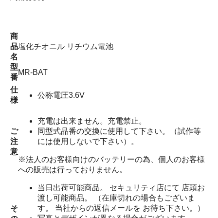
商
品
塩化チオニル リチウム電池
名
型
MR-BAT
番
仕
公称電圧3.6V
様
充電は出来ません。充電禁止。
ご
同型式品番の交換に使用して下さい。（試作等
注
には使用しないで下さい）。
意
※法人のお客様向けのバッテリーの為、個人のお客様
への販売は行っておりません。
当日出荷可能商品。 セキュリティ店にて 店頭お
渡し可能商品。 （在庫切れの場合もございま
す。 当社からの返信メールを お待ち下さい。）
そ