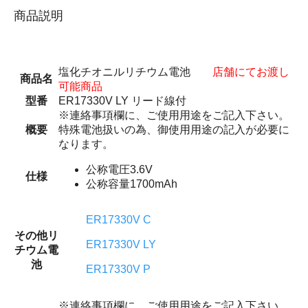
商品説明
塩化チオニルリチウム電池
店舗にてお渡し
商品名
可能商品
型番
ER17330V LY リード線付
※連絡事項欄に、ご使用用途をご記入下さい。
概要
特殊電池扱いの為、御使用用途の記入が必要に
なります。
公称電圧3.6V
仕様
公称容量1700mAh
ER17330V C
その他リ
ER17330V LY
チウム電
池
ER17330V P
※連絡事項欄に、ご使用用途をご記入下さい。