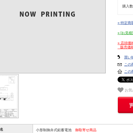
購入数
» 特定商
» [お
» 店頭
販売価格
買い
この
この
お気
名
小形制御弁式鉛蓄電池
御取寄せ商品