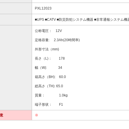
PXL12023
■UPS ■CATV ■防災防犯システム機器 ■非常通報システム機
公称電圧： 12V
定格容量: 2.3Ah(20時間率)
外形寸法（mm)
長さ（L)： 178
幅（W): 34
箱高さ（BH): 60.0
総高さ（TH): 65.0
質量： 1.0kg
端子形状： F1
意
※