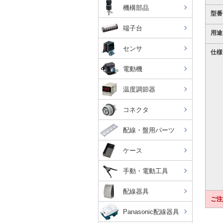
機構部品
型番
端子台
用途
センサ
仕様
電動機
温度調節器
コネクタ
配線・盤用パーツ
ケース
手動・電動工具
配線器具
ご注
Panasonic配線器具