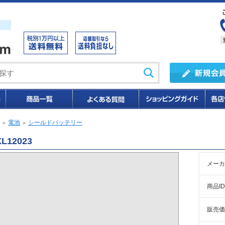
電池
シールドバッテリー
＞
＞
XL12023
メーカ
商品ID
販売価