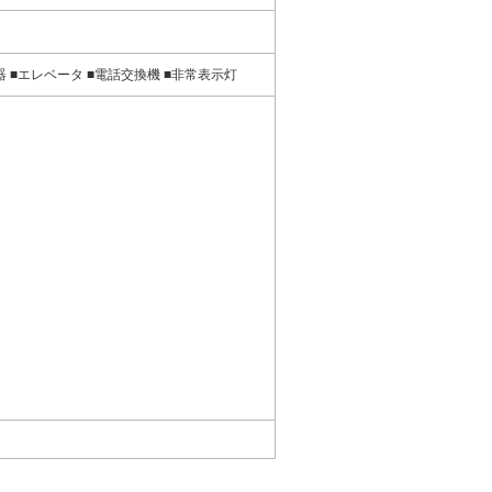
器 ■エレベータ ■電話交換機 ■非常表示灯