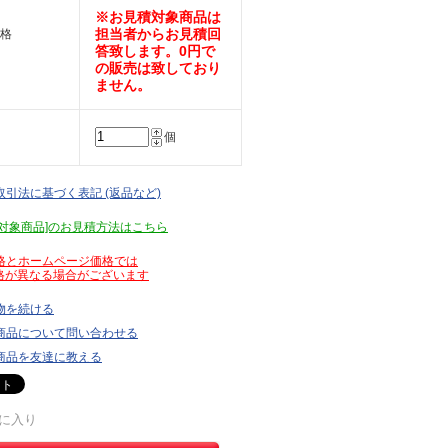
※お見積対象商品は
担当者からお見積回
格
答致します。0円で
の販売は致しており
ません。
個
取引法に基づく表記 (返品など)
見積対象商品]のお見積方法はこちら
価格とホームページ価格では
が異なる場合がございます
物を続ける
商品について問い合わせる
商品を友達に教える
に入り