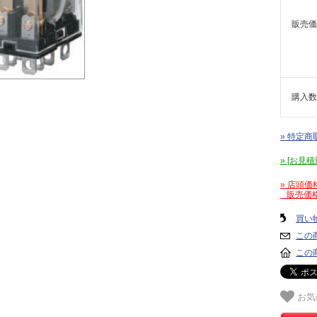
販売価
購入数
» 特定商
» [お
» 店頭
販売価格
買い
この
この
お気