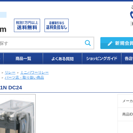
リレー
ミニパワーリレー
＞
＞
パーツ店・取り扱い商品
＞
Y1N DC24
メーカ
商品ID