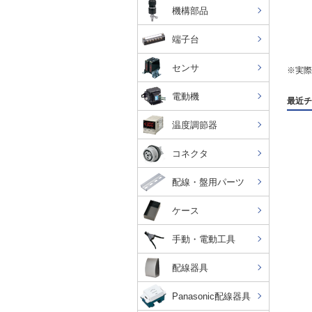
機構部品
端子台
センサ
※実際
電動機
最近チ
温度調節器
コネクタ
配線・盤用パーツ
ケース
手動・電動工具
配線器具
Panasonic配線器具