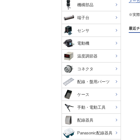
メーカ
機構部品
※実際
端子台
最近チ
センサ
電動機
温度調節器
コネクタ
配線・盤用パーツ
ケース
手動・電動工具
配線器具
Panasonic配線器具