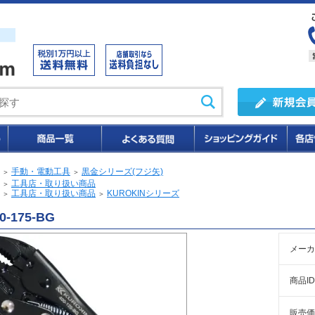
手動・電動工具
黒金シリーズ(フジ矢)
＞
＞
工具店・取り扱い商品
＞
工具店・取り扱い商品
KUROKINシリーズ
＞
＞
0-175-BG
メーカ
商品ID
販売価