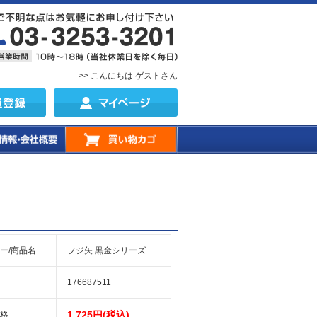
>> こんにちは ゲストさん
ー/商品名
フジ矢 黒金シリーズ
176687511
1,725円(税込)
格