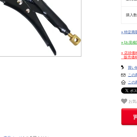
購入数
» 特定商
» [お
» 店頭
販売価格
買い
この
この
お気