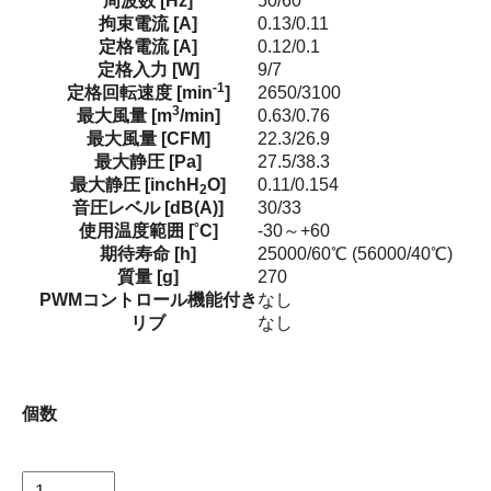
周波数 [Hz]
50/60
拘束電流 [A]
0.13/0.11
定格電流 [A]
0.12/0.1
定格入力 [W]
9/7
-1
定格回転速度 [min
]
2650/3100
3
最大風量 [m
/min]
0.63/0.76
最大風量 [CFM]
22.3/26.9
最大静圧 [Pa]
27.5/38.3
最大静圧 [inchH
O]
0.11/0.154
2
音圧レベル [dB(A)]
30/33
使用温度範囲 [˚C]
-30～+60
期待寿命 [h]
25000/60℃ (56000/40℃)
質量 [g]
270
PWMコントロール機能付き
なし
リブ
なし
個数