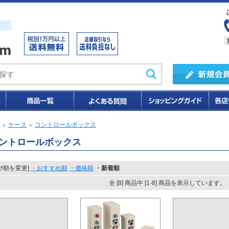
ケース
コントロールボックス
＞
＞
ントロールボックス
び順を変更]
・おすすめ順
・価格順
・新着順
全 [8] 商品中 [1-8] 商品を表示しています。