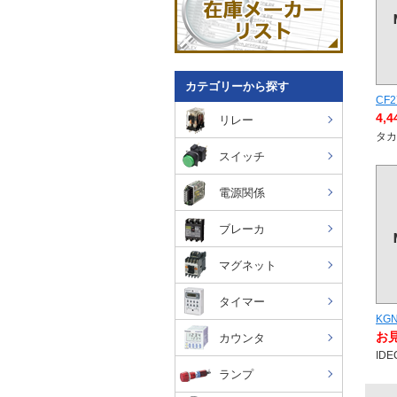
カテゴリーから探す
CF2
4,
リレー
タカ
スイッチ
電源関係
ブレーカ
マグネット
タイマー
KGN
お
カウンタ
IDE
ランプ