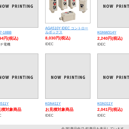
AGA510Y IDEC コントロー
ルボックス
7-18BB
KGNW314Y
8,030円(税込)
444円(税込)
2,240円(税込)
IDEC
チ電機
IDEC
511Y
KGN411Y
KGN311Y
見積対象商品
お見積対象商品
2,041円(税込)
C
IDEC
IDEC
全 [8] 商品中 [1-8] 商品を表示しています。