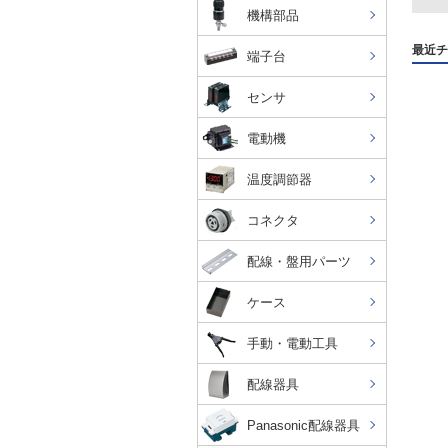
機構部品
最近チ
端子台
センサ
電動機
温度調節器
コネクタ
配線・盤用パーツ
ケース
手動・電動工具
配線器具
Panasonic配線器具