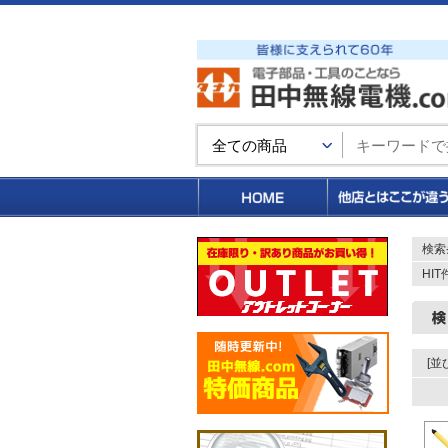
買い物カゴ
検索
HI
[並