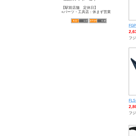
【駅前店舗 定休日】
○パーツ・工具店：休まず営業
FGP
2,
フジ
FLS
2,
フジ