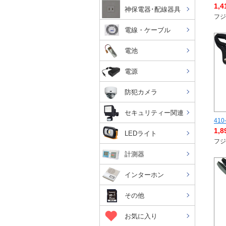
1,
神保電器･配線器具
フジ
電線・ケーブル
電池
電源
防犯カメラ
セキュリティー関連
410
1,
LEDライト
フジ
計測器
インターホン
その他
お気に入り