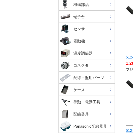
機構部品
端子台
センサ
電動機
温度調節器
512
1,
コネクタ
フジ
配線・盤用パーツ
ケース
手動・電動工具
配線器具
Panasonic配線器具
512