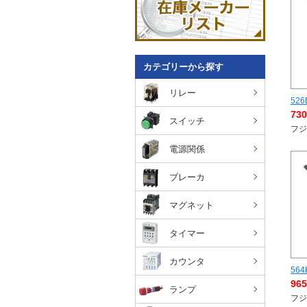
カテゴリーから探す
リレー
526
73
スイッチ
フジ
電源関係
ブレーカ
マグネット
タイマー
カウンタ
564
96
ランプ
フジ