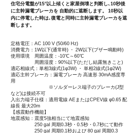
住宅分電盤が15°以上傾くと家屋倒壊と判断し､10秒後
に主幹漏電ブレーカを 自動的に遮断します。 10秒以
内に停電した時は､復電と同時に主幹漏電ブレーカを遮
断します。
定格電圧：AC 100 V (50/60 Hz)
消費電力：1W以下(通常時) ・ 2W以下(ブザー鳴動時)
使用環境 周囲温度：-10℃～60℃
周囲湿度：90%以下(ただし結露無きこと)
適応相線式：単相3線式(1φ3W) ・ 単相2線式(1φ2W)
適応主幹ブレーカ：漏電ブレーカ 高速形 30mA感度専
用
※ソルダーレス端子のブレーカ(J型
など)は接続不可
入出力端子仕様：適用電線 AEまたはCPEV線 φ0.65 配
線長 最大20m
【感震動作機能】
地震感知：震度5強相当にて地震感知
250 gal 周期0.3秒・0.5秒・0.7秒にて動作
250 gal 周期0.1秒および 80 gal 周期0.3