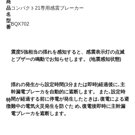
商
品
コンパクト21専用感震ブレーカー
名
型
BQX702
番
震度5強相当の揺れを感知すると、感震表示灯の点滅
とブザーの鳴動でお知らせします。 (地震感知状態)
揺れの発生から設定時間(3分または即時)経過後に､主
幹漏電ブレーカを自動的に遮断します。 また､設定時
間が経過する前に停電が発生したときは､復電による避
特
徴
難中の電気火災発生を防ぐた め､復電後即時に主幹漏
電ブレーカを遮断します。