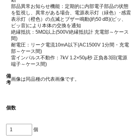
部品異常お知らせ機能：定期的に内部電子部品の状態
を監視し、異常がある場合、電源表示灯（緑色）･感震
表示灯（橙色）の点滅とブザー鳴動(約50 dB)(ピッ、
ピッ音)により本体の交換を通知
絶縁抵抗：5MΩ以上(500V絶縁抵抗計 充電部～ケース
間)
耐電圧：リーク電流10mA以下(AC1500V 1分間・充電
部～ケース間)
雷インパルス不動作：7kV 1.2×50μ秒 正負各3回(電源
端子～ケース間)
備
画像は同品種の代表画像です。
考
個数
個