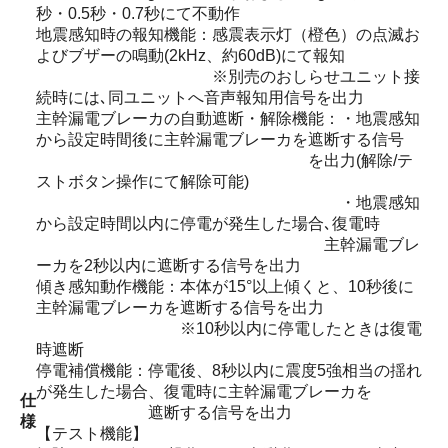
秒・0.5秒・0.7秒にて不動作
地震感知時の報知機能：感震表示灯（橙色）の点滅お
よびブザーの鳴動(2kHz、約60dB)にて報知
※別売のおしらせユニット接
続時には､同ユニットへ音声報知用信号を出力
主幹漏電ブレーカの自動遮断・解除機能：・地震感知
から設定時間後に主幹漏電ブレーカを遮断する信号
を出力(解除/テ
ストボタン操作にて解除可能)
・地震感知
から設定時間以内に停電が発生した場合､復電時
主幹漏電ブレ
ーカを2秒以内に遮断する信号を出力
傾き感知動作機能：本体が15°以上傾くと、10秒後に
主幹漏電ブレーカを遮断する信号を出力
※10秒以内に停電したときは復電
時遮断
停電補償機能：停電後、8秒以内に震度5強相当の揺れ
が発生した場合、復電時に主幹漏電ブレーカを
仕
遮断する信号を出力
様
【テスト機能】