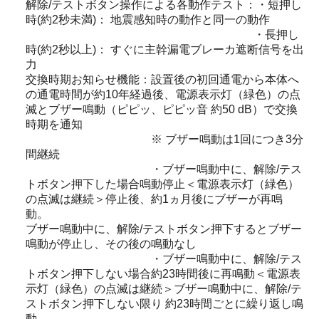
解除/テストボタン操作による各動作テスト：・短押し
時(約2秒未満)： 地震感知時の動作と同一の動作
・長押し
時(約2秒以上)： すぐに主幹漏電ブレーカ遮断信号を出
力
交換時期お知らせ機能：設置後の初回通電から本体へ
の通電時間が約10年経過後、電源表示灯（緑色）の点
滅とブザー鳴動（ピピッ、ピピッ音 約50 dB）で交換
時期を通知
※ ブザー鳴動は1回につき3分
間継続
・ブザー鳴動中に、解除/テス
トボタン押下した場合鳴動停止＜電源表示灯（緑色）
の点滅は継続＞停止後、約1ヵ月後にブザーが再鳴
動。
ブザー鳴動中に、解除/テストボタン押下するとブザー
鳴動が停止し、その後の鳴動なし
・ブザー鳴動中に、解除/テス
トボタン押下しない場合約23時間後に再鳴動＜電源表
示灯（緑色）の点滅は継続＞ブザー鳴動中に、解除/テ
ストボタン押下しない限り 約23時間ごとに繰り返し鳴
動