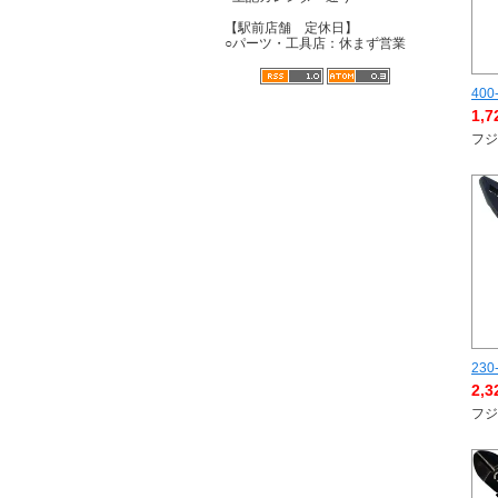
【駅前店舗 定休日】
○パーツ・工具店：休まず営業
400
1,
フジ
230
2,
フジ