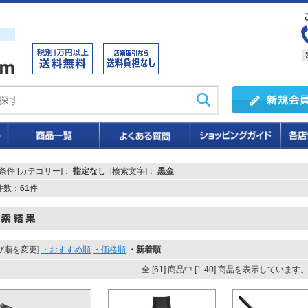
条件 [カテゴリー]：
指定なし
[検索文字]：
黒金
T件数：
61
件
び順を変更]
・おすすめ順
・価格順
・新着順
全 [61] 商品中 [1-40] 商品を表示しています