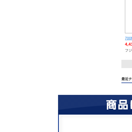
700
4,
フジ
最近チ