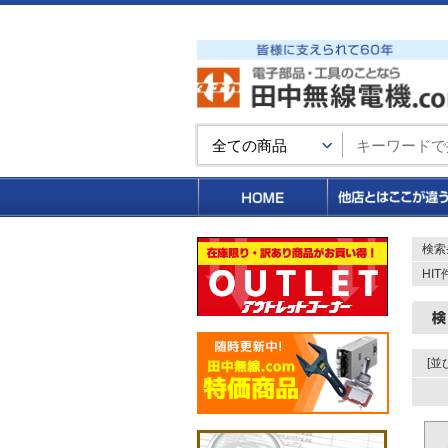
買い物カゴ
検索
HI
[並