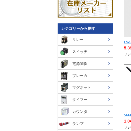
カテゴリーから探す
リレー
FVA
5,
スイッチ
フジ
電源関係
ブレーカ
マグネット
タイマー
カウンタ
566
1,
ランプ
フジ