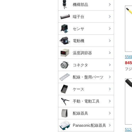
機構部品
端子台
センサ
電動機
温度調節器
556
84
コネクタ
フジ
配線・盤用パーツ
ケース
手動・電動工具
配線器具
Panasonic配線器具
512