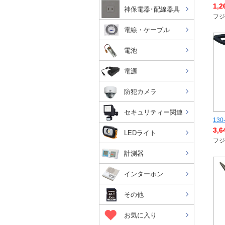
1,
神保電器･配線器具
フジ
電線・ケーブル
電池
電源
防犯カメラ
セキュリティー関連
130
3,
LEDライト
フジ
計測器
インターホン
その他
お気に入り